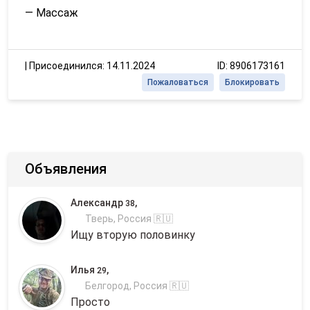
— Массаж
|
Присоединился: 14.11.2024
ID: 8906173161
Пожаловаться
Блокировать
Объявления
Александр
,
38
Тверь, Россия 🇷🇺
Ищу вторую половинку
Илья
,
29
Белгород, Россия 🇷🇺
Просто