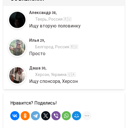
Александр
,
38
Тверь, Россия 🇷🇺
Ищу вторую половинку
Илья
,
29
Белгород, Россия 🇷🇺
Просто
Даша
,
30
Херсон, Украина 🇺🇦
Ищу спонсора, Херсон
Нравится? Поделись!