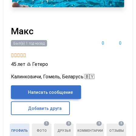
Макс
0
0
Был(а) 1 год назад
45 лет
♎
Гетеро
Калинковичи, Гомель, Беларусь 🇧🇾
Написать сообщение
Добавить друга
1
0
0
0
ПРОФИЛЬ
ФОТО
ДРУЗЬЯ
КОММЕНТАРИИ
ОТЗЫВЫ