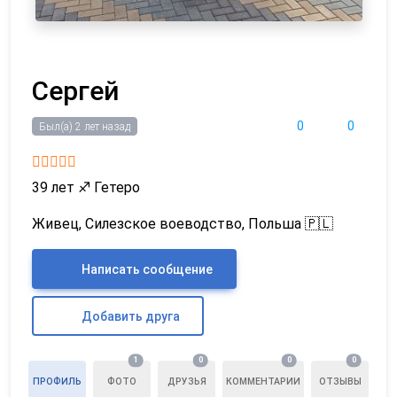
Сергей
0
0
Был(а) 2 лет назад
39 лет
♐
Гетеро
Живец, Силезское воеводство, Польша 🇵🇱
Написать сообщение
Добавить друга
1
0
0
0
ПРОФИЛЬ
ФОТО
ДРУЗЬЯ
КОММЕНТАРИИ
ОТЗЫВЫ