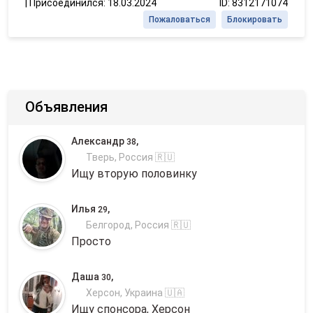
|
Присоединился: 18.03.2024
ID: 8312171074
Пожаловаться
Блокировать
Объявления
Александр
,
38
Тверь, Россия 🇷🇺
Ищу вторую половинку
Илья
,
29
Белгород, Россия 🇷🇺
Просто
Даша
,
30
Херсон, Украина 🇺🇦
Ищу спонсора, Херсон