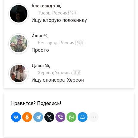
Александр
,
38
Тверь, Россия 🇷🇺
Ищу вторую половинку
Илья
,
29
Белгород, Россия 🇷🇺
Просто
Даша
,
30
Херсон, Украина 🇺🇦
Ищу спонсора, Херсон
Нравится? Поделись!