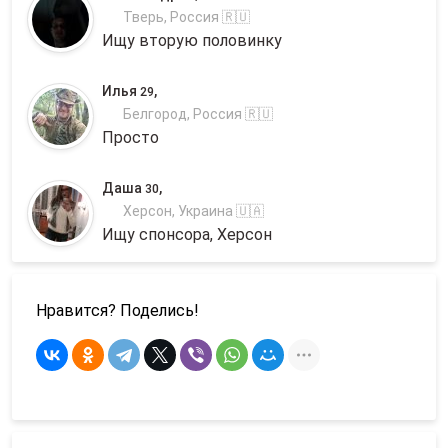
Тверь, Россия 🇷🇺
Ищу вторую половинку
Илья
,
29
Белгород, Россия 🇷🇺
Просто
Даша
,
30
Херсон, Украина 🇺🇦
Ищу спонсора, Херсон
Нравится? Поделись!