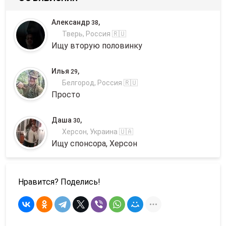
Александр
,
38
Тверь, Россия 🇷🇺
Ищу вторую половинку
Илья
,
29
Белгород, Россия 🇷🇺
Просто
Даша
,
30
Херсон, Украина 🇺🇦
Ищу спонсора, Херсон
Нравится? Поделись!