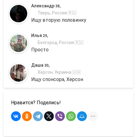
Александр
,
38
Тверь, Россия 🇷🇺
Ищу вторую половинку
Илья
,
29
Белгород, Россия 🇷🇺
Просто
Даша
,
30
Херсон, Украина 🇺🇦
Ищу спонсора, Херсон
Нравится? Поделись!