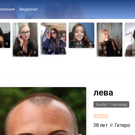
вления
Видеочат
0
0
0
0
1
0
0
0
0
0
лева
Был(а) 1 год назад
38 лет
♌
Гетеро