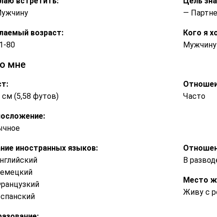
лаю встретить:
Цель зн
Мужчину
— Партне
лаемый возраст:
Кого я х
1-80
Мужчину 
о мне
т:
Отношеи
 см (5,58 футов)
Часто
лосложение:
ычное
ние иностранных языков:
Отношен
нглийский
В развод
Немецкий
Место ж
ранцузкий
Живу с р
спанский
азование: