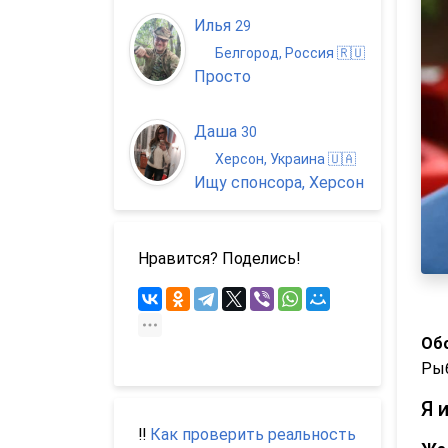
Илья
29
Белгород, Россия 🇷🇺
Просто
Даша
30
Херсон, Украина 🇺🇦
Ищу спонсора, Херсон
Нравится? Поделись!
Обо
Ры
Я 
‼️
Как проверить реальность