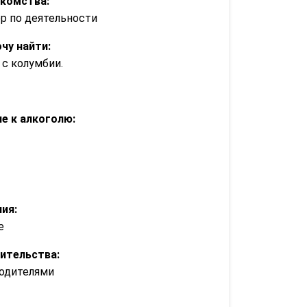
акомства:
р по деятельности
очу найти:
с колумбии.
е к алкоголю:
ия:
е
ительства:
одителями