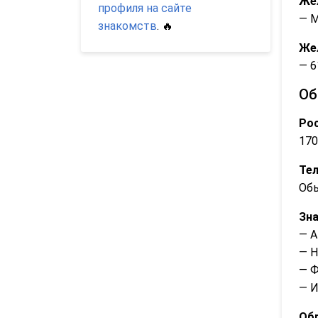
Же
профиля на сайте
— 
знакомств
. 🔥
Же
— 6
Об
Рос
170
Те
Об
Зна
— А
— 
— Ф
— И
Обр