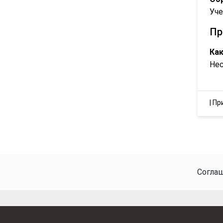
Уче
Пр
Как
Нес
|
Пр
Согла