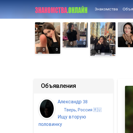
Знакомства
Объя
0
0
0
0
0
0
1
Объявления
Александр
38
Тверь, Россия 🇷🇺
Ищу вторую
половинку