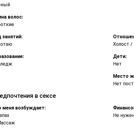
рный
на волос:
роткие
 занятий:
Отношен
ботаю
Холост 
азование:
Дети:
лледж
Нет
Место ж
Нет пост
едпочтения в сексе
 меня возбуждает:
Финансо
апах
Не нужен
Массаж