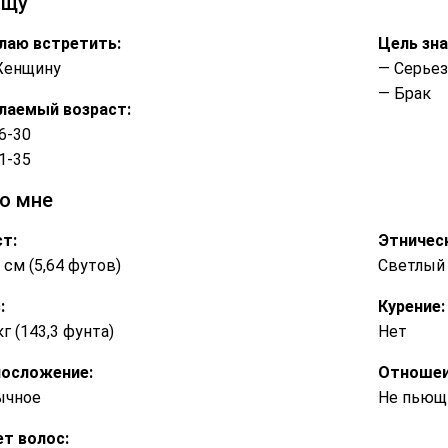
ищу
лаю встретить:
Цель зн
Женщину
— Серье
— Брак
лаемый возраст:
6-30
1-35
о мне
т:
Этничес
 см (5,64 футов)
Светлый
:
Курение:
кг (143,3 фунта)
Нет
лосложение:
Отношеи
ычное
Не пьющи
т волос: