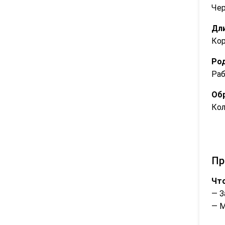
Че
Дли
Ко
Род
Ра
Обр
Ко
Пр
Что
— З
— 