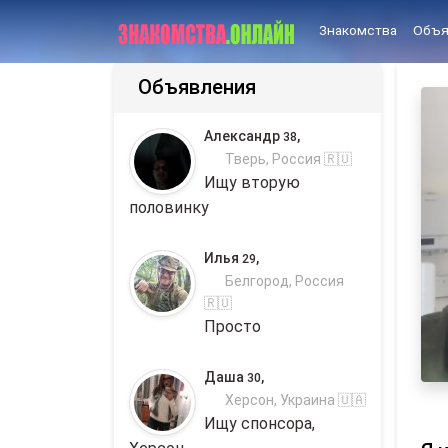
Знакомства
Объя
Объявления
Александр
,
38
Тверь, Россия 🇷🇺
Ищу вторую
половинку
Илья
,
29
Белгород, Россия
🇷🇺
Просто
Даша
,
30
Херсон, Украина 🇺🇦
Ищу спонсора,