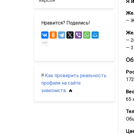
Херсон
Я 
Же
— 
Нравится? Поделись!
Же
— 2
— 3
Об
Рос
‼️
Как проверить реальность
172
профиля на сайте
знакомств
. 🔥
Вес
65 
Те
Об
Цве