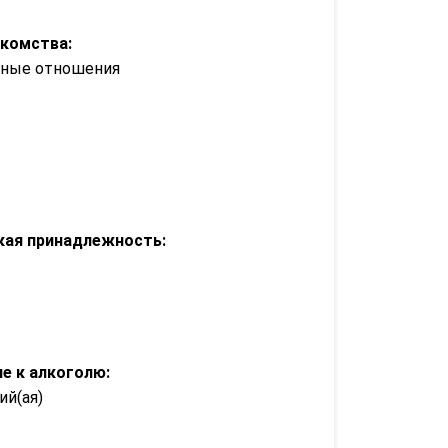
акомства:
зные отношения
кая принадлежность:
е к алкоголю:
й(ая)