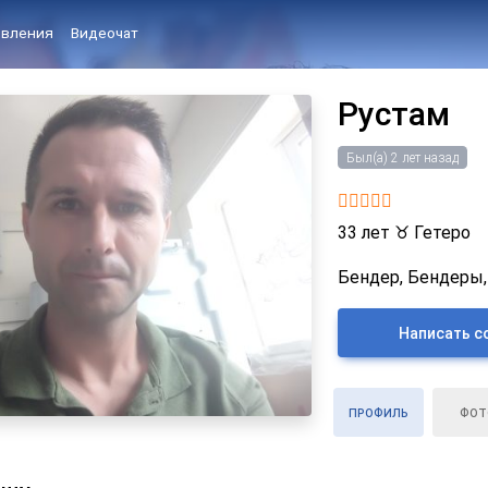
вления
Видеочат
Рустам
Был(а) 2 лет назад
33 лет
♉
Гетеро
Бендер, Бендеры,
Написать с
ПРОФИЛЬ
ФОТ