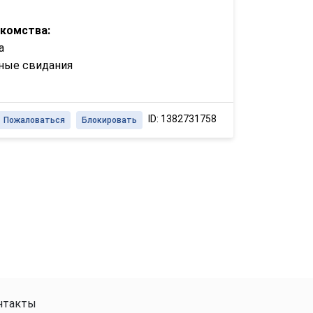
акомства:
а
ные свидания
ID: 1382731758
Пожаловаться
Блокировать
нтакты