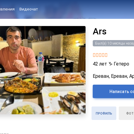
вления
Видеочат
Ars
Был(а) 10 месяцы наза
42 лет
♑
Гетеро
Ереван, Ереван, А
Написать с
ПРОФИЛЬ
ФОТ