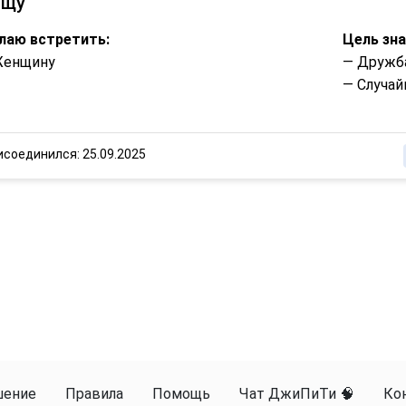
ищу
лаю встретить:
Цель зн
Женщину
— Дружб
— Случай
исоединился: 25.09.2025
шение
Правила
Помощь
Чат ДжиПиТи 🧠
Ко