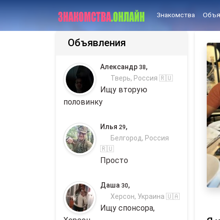
Знакомства
Объя
Объявления
Александр
,
38
Тверь, Россия 🇷🇺
Ищу вторую
половинку
Илья
,
29
Белгород, Россия
🇷🇺
Просто
Даша
,
30
Херсон, Украина 🇺🇦
Ищу спонсора,