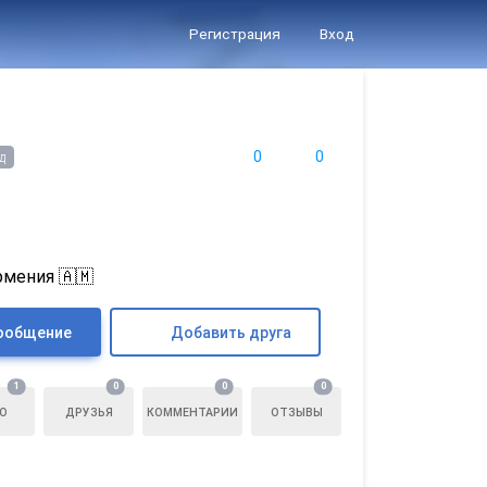
Регистрация
Вход
0
0
д
рмения 🇦🇲
ообщение
Добавить друга
1
0
0
0
О
ДРУЗЬЯ
КОММЕНТАРИИ
ОТЗЫВЫ