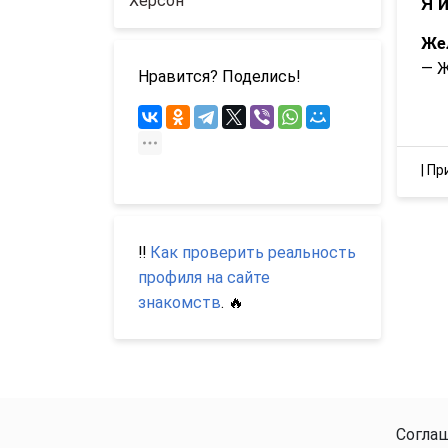
Херсон
Я 
Же
— 
Нравится? Поделись!
|
Пр
‼️
Как проверить реальность
профиля на сайте
знакомств
. 🔥
Согла