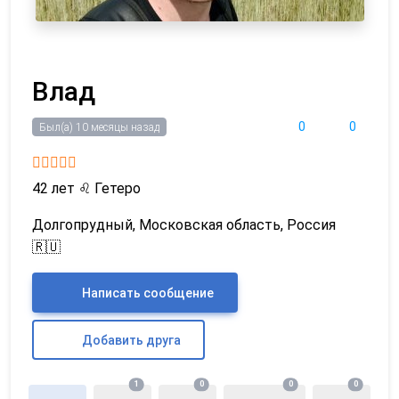
Влад
0
0
Был(а) 10 месяцы назад
42 лет
♌
Гетеро
Долгопрудный, Московская область, Россия
🇷🇺
Написать сообщение
Добавить друга
1
0
0
0