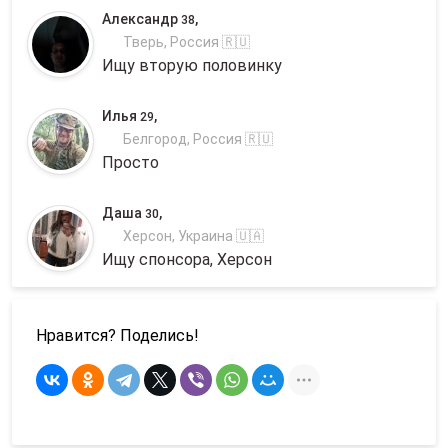
Александр
,
38
Тверь, Россия 🇷🇺
Ищу вторую половинку
Илья
,
29
Белгород, Россия 🇷🇺
Просто
Даша
,
30
Херсон, Украина 🇺🇦
Ищу спонсора, Херсон
Нравится? Поделись!