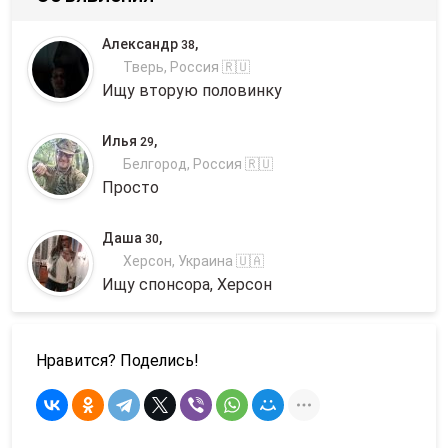
Александр
,
38
Тверь, Россия 🇷🇺
Ищу вторую половинку
Илья
,
29
Белгород, Россия 🇷🇺
Просто
Даша
,
30
Херсон, Украина 🇺🇦
Ищу спонсора, Херсон
Нравится? Поделись!