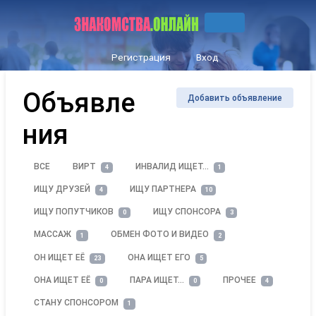
Регистрация
Вход
Объявле
Добавить объявление
ния
ВСЕ
ВИРТ
ИНВАЛИД ИЩЕТ...
4
1
ИЩУ ДРУЗЕЙ
ИЩУ ПАРТНЕРА
4
10
ИЩУ ПОПУТЧИКОВ
ИЩУ СПОНСОРА
0
3
МАССАЖ
ОБМЕН ФОТО И ВИДЕО
1
2
ОН ИЩЕТ ЕЁ
ОНА ИЩЕТ ЕГО
23
5
ОНА ИЩЕТ ЕЁ
ПАРА ИЩЕТ…
ПРОЧЕЕ
0
0
4
СТАНУ СПОНСОРОМ
1