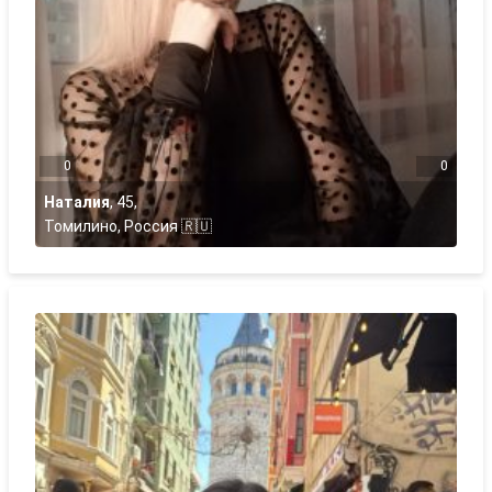
0
0
Наталия
,
45
,
Томилино, Россия 🇷🇺