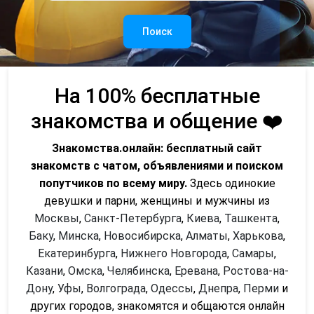
Поиск
На 100% бесплатные
знакомства и общение ❤️
Знакомства.онлайн: бесплатный сайт
знакомств с чатом, объявлениями и поиском
попутчиков по всему миру.
Здесь одинокие
девушки и парни, женщины и мужчины из
Москвы
,
Санкт-Петербурга
,
Киева
,
Ташкента
,
Баку
,
Минска
,
Новосибирска
,
Алматы
,
Харькова
,
Екатеринбурга
,
Нижнего Новгорода
,
Самары
,
Казани
,
Омска
,
Челябинска
,
Еревана
,
Ростова-на-
Дону
,
Уфы
,
Волгограда
,
Одессы
,
Днепра
,
Перми
и
других городов, знакомятся и общаются онлайн